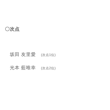
〇次点
坂田 友里愛
(次点1位)
光本 藍唯幸
(次点2位)