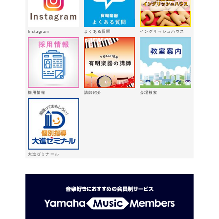
🎵
2026年2月16日
八代支店情報：年末年始特別販売企画
Instagram
よくある質問
イングリッシュハウス
実施中！！
2026年1月9日
「ウィンターパーティー」を開催しま
した。
2025年12月21日
採用情報
講師紹介
会場検索
大進ゼミナール