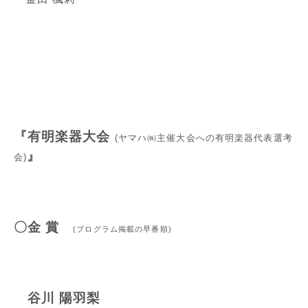
『有明楽器大会
(ヤマハ㈱主催大会への有明楽器代表選考
』
会)
〇金 賞
(
プログラム掲載の早番順)
谷川 陽羽梨