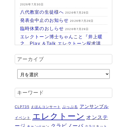
2026年7月30日
八代教室の生徒様へ
2026年7月29日
発表会中止のお知らせ
2026年7月29日
臨時休業のおしらせ
2026年7月29日
エレクトーン博士ちゃんこと『井上暖
之 Play ＆Talk エレクトーン探求講
座』
2026年7月24日
ハッピーパーク終了♪
アーカイブ
2026年7月14日
HAPPY PARK 2026～ハピパでみつけ
よう！未来につながるワクワク体験
2026年7月6日
受賞結果 ヤマハエレクトーンフェス
キーワード
ティバル ソロ
2026年6月16日
夏のおトクなキャンペーン・・・その
アンサンブル
ぷっぷる
CLP735
えほんコンサート
２
2026年6月11日
エレクトーン
オンステ
イベント
夏のおトクなキャンペーン・・・その
ージ
クラビノーバ
１
キャンペーン
クラリネット
2026年6月11日