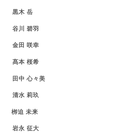
黒木 岳
谷川 碧羽
金田 咲幸
髙本 桜希
田中 心々美
清水 莉玖
栁迫 未来
岩永 征大