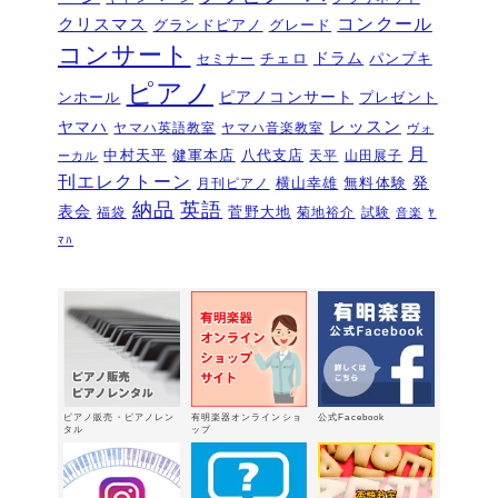
コンクール
クリスマス
グランドピアノ
グレード
ピアノを購入するなら今！『ひと足早
コンサート
いサマーセール』6/14～7/12
ドラム
2026年6月7
チェロ
パンプキ
セミナー
日
ピアノ
ピアノコンサート
ンホール
プレゼント
ピアノ・アドヴェンチャー研究会発表
ヤマハ
レッスン
ヤマハ英語教室
ヤマハ音楽教室
ヴォ
会を実施しました～🎵
2026年5月3日
月
中村天平
健軍本店
八代支店
天平
山田展子
ーカル
新入会おめでとう！コンサートを実施
刊エレクトーン
発
横山幸雄
無料体験
月刊ピアノ
しました～～🎵
2026年5月2日
納品
英語
表会
菅野大地
福袋
菊地裕介
試験
音楽
ﾔ
第22回有明楽器ピアノコンクール受賞
ﾏﾊ
結果・審査員講評
2026年4月23日
『ピアノ・アドヴェンチャー ベーシ
ックシリーズセミナー Vol,1』講座の
お知らせ
2026年4月14日
新型エレクトーン「ELS03シリーズ」
2026年2月24日
ピアノ販売・ピアノレン
有明楽器オンラインショ
公式Facebook
3/15（日）健軍で日曜体験ＤＡＹ
タル
ップ
2026年
2月18日
有明楽器オンステージ開催しました～