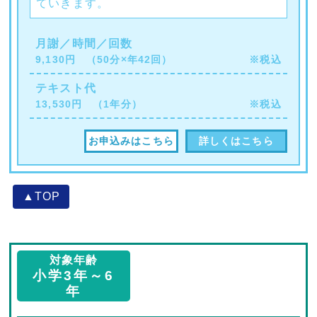
ていきます。
月謝／時間／回数
9,130円 （50分×年42回）
※税込
テキスト代
13,530円 （1年分）
※税込
お申込みはこちら
詳しくはこちら
▲TOP
対象年齢
小学3年～6
年