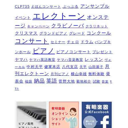
夏のおトクなキャンペーン・・・その
アンサンブル
ぷっぷる
CLP735
えほんコンサート
２
2026年6月11日
エレクトーン
オンステ
イベント
夏のおトクなキャンペーン・・・その
ージ
クラビノーバ
１
キャンペーン
クラリネット
2026年6月11日
コンクール
クリスマス
グランドピアノ
グレード
ピアノを購入するなら今！『ひと足早
コンサート
いサマーセール』6/14～7/12
ドラム
2026年6月7
チェロ
パンプキ
セミナー
日
ピアノ
ピアノコンサート
ンホール
プレゼント
ピアノ・アドヴェンチャー研究会発表
ヤマハ
レッスン
ヤマハ英語教室
ヤマハ音楽教室
ヴォ
会を実施しました～🎵
2026年5月3日
月
中村天平
健軍本店
八代支店
天平
山田展子
ーカル
新入会おめでとう！コンサートを実施
刊エレクトーン
発
横山幸雄
無料体験
月刊ピアノ
しました～～🎵
2026年5月2日
納品
英語
表会
菅野大地
福袋
菊地裕介
試験
音楽
ﾔ
第22回有明楽器ピアノコンクール受賞
ﾏﾊ
結果・審査員講評
2026年4月23日
『ピアノ・アドヴェンチャー ベーシ
ックシリーズセミナー Vol,1』講座の
お知らせ
2026年4月14日
新型エレクトーン「ELS03シリーズ」