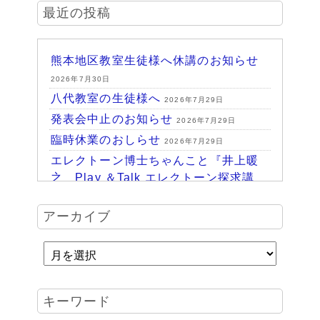
最近の投稿
熊本地区教室生徒様へ休講のお知らせ
2026年7月30日
八代教室の生徒様へ
2026年7月29日
発表会中止のお知らせ
2026年7月29日
臨時休業のおしらせ
2026年7月29日
エレクトーン博士ちゃんこと『井上暖
之 Play ＆Talk エレクトーン探求講
座』
2026年7月24日
ハッピーパーク終了♪
アーカイブ
2026年7月14日
HAPPY PARK 2026～ハピパでみつけ
よう！未来につながるワクワク体験
2026年7月6日
受賞結果 ヤマハエレクトーンフェス
キーワード
ティバル ソロ
2026年6月16日