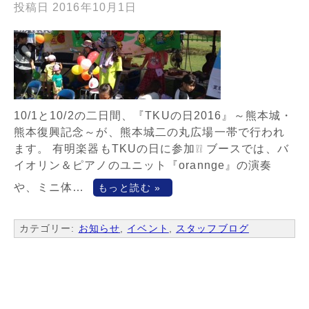
投稿日
2016年10月1日
10/1と10/2の二日間、『TKUの日2016』～熊本城・
熊本復興記念～が、熊本城二の丸広場一帯で行われ
ます。 有明楽器もTKUの日に参加❕❕ ブースでは、バ
イオリン＆ピアノのユニット『orannge』の演奏
や、ミニ体…
もっと読む »
カテゴリー:
お知らせ
,
イベント
,
スタッフブログ