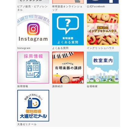
2026年2月24日
ピアノ販売・ピアノレン
有明楽器オンラインショ
公式Facebook
3/15（日）健軍で日曜体験ＤＡＹ
タル
ップ
2026年
2月18日
有明楽器オンステージ開催しました～
🎵
2026年2月16日
八代支店情報：年末年始特別販売企画
Instagram
よくある質問
イングリッシュハウス
実施中！！
2026年1月9日
「ウィンターパーティー」を開催しま
した。
2025年12月21日
採用情報
講師紹介
会場検索
大進ゼミナール