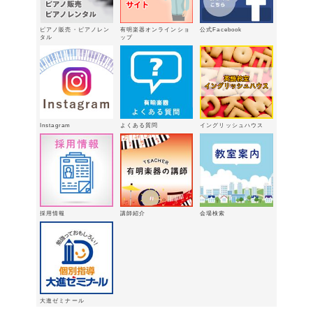
新型エレクトーン「ELS03シリーズ」
2026年2月24日
ピアノ販売・ピアノレン
有明楽器オンラインショ
公式Facebook
3/15（日）健軍で日曜体験ＤＡＹ
タル
ップ
2026年
2月18日
有明楽器オンステージ開催しました～
🎵
2026年2月16日
八代支店情報：年末年始特別販売企画
Instagram
よくある質問
イングリッシュハウス
実施中！！
2026年1月9日
「ウィンターパーティー」を開催しま
した。
2025年12月21日
採用情報
講師紹介
会場検索
大進ゼミナール