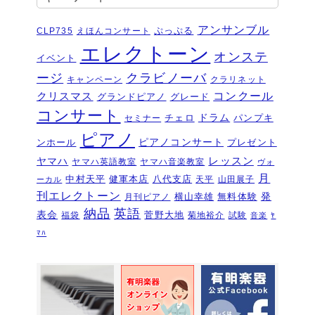
ティバル ソロ
2026年6月16日
夏のおトクなキャンペーン・・・その
アンサンブル
ぷっぷる
CLP735
えほんコンサート
２
2026年6月11日
エレクトーン
オンステ
イベント
夏のおトクなキャンペーン・・・その
ージ
クラビノーバ
１
キャンペーン
クラリネット
2026年6月11日
コンクール
クリスマス
グランドピアノ
グレード
ピアノを購入するなら今！『ひと足早
コンサート
いサマーセール』6/14～7/12
ドラム
2026年6月7
チェロ
パンプキ
セミナー
日
ピアノ
ピアノコンサート
ンホール
プレゼント
ピアノ・アドヴェンチャー研究会発表
ヤマハ
レッスン
ヤマハ英語教室
ヤマハ音楽教室
ヴォ
会を実施しました～🎵
2026年5月3日
月
中村天平
健軍本店
八代支店
天平
山田展子
ーカル
新入会おめでとう！コンサートを実施
刊エレクトーン
発
横山幸雄
無料体験
月刊ピアノ
しました～～🎵
2026年5月2日
納品
英語
表会
菅野大地
福袋
菊地裕介
試験
音楽
ﾔ
第22回有明楽器ピアノコンクール受賞
ﾏﾊ
結果・審査員講評
2026年4月23日
『ピアノ・アドヴェンチャー ベーシ
ックシリーズセミナー Vol,1』講座の
お知らせ
2026年4月14日