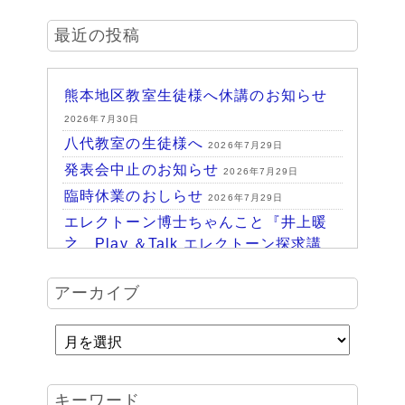
最近の投稿
熊本地区教室生徒様へ休講のお知らせ
2026年7月30日
八代教室の生徒様へ
2026年7月29日
発表会中止のお知らせ
2026年7月29日
臨時休業のおしらせ
2026年7月29日
エレクトーン博士ちゃんこと『井上暖
之 Play ＆Talk エレクトーン探求講
座』
2026年7月24日
ハッピーパーク終了♪
アーカイブ
2026年7月14日
HAPPY PARK 2026～ハピパでみつけ
よう！未来につながるワクワク体験
2026年7月6日
受賞結果 ヤマハエレクトーンフェス
キーワード