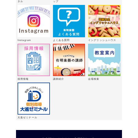
3/15（日）健軍で日曜体験ＤＡＹ
タル
ップ
2026年
2月18日
有明楽器オンステージ開催しました～
🎵
2026年2月16日
八代支店情報：年末年始特別販売企画
Instagram
よくある質問
イングリッシュハウス
実施中！！
2026年1月9日
「ウィンターパーティー」を開催しま
した。
2025年12月21日
採用情報
講師紹介
会場検索
大進ゼミナール