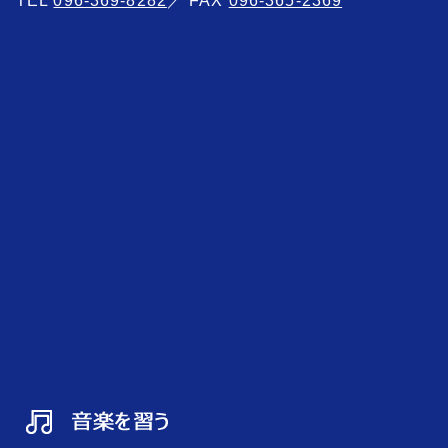
TEL
096-369-8282
／ FAX
096-365-2369