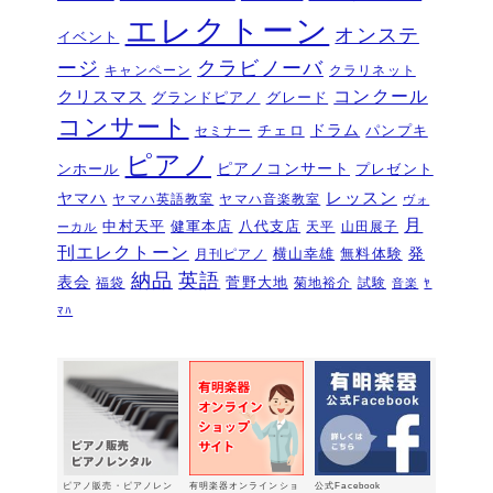
２
2026年6月11日
エレクトーン
オンステ
イベント
夏のおトクなキャンペーン・・・その
ージ
クラビノーバ
１
キャンペーン
クラリネット
2026年6月11日
コンクール
クリスマス
グランドピアノ
グレード
ピアノを購入するなら今！『ひと足早
コンサート
いサマーセール』6/14～7/12
ドラム
2026年6月7
チェロ
パンプキ
セミナー
日
ピアノ
ピアノコンサート
ンホール
プレゼント
ピアノ・アドヴェンチャー研究会発表
ヤマハ
レッスン
ヤマハ英語教室
ヤマハ音楽教室
ヴォ
会を実施しました～🎵
2026年5月3日
月
中村天平
健軍本店
八代支店
天平
山田展子
ーカル
新入会おめでとう！コンサートを実施
刊エレクトーン
発
横山幸雄
無料体験
月刊ピアノ
しました～～🎵
2026年5月2日
納品
英語
表会
菅野大地
福袋
菊地裕介
試験
音楽
ﾔ
第22回有明楽器ピアノコンクール受賞
ﾏﾊ
結果・審査員講評
2026年4月23日
『ピアノ・アドヴェンチャー ベーシ
ックシリーズセミナー Vol,1』講座の
お知らせ
2026年4月14日
新型エレクトーン「ELS03シリーズ」
2026年2月24日
ピアノ販売・ピアノレン
有明楽器オンラインショ
公式Facebook