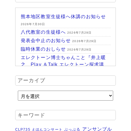
熊本地区教室生徒様へ休講のお知らせ
2026年7月30日
八代教室の生徒様へ
2026年7月29日
発表会中止のお知らせ
2026年7月29日
臨時休業のおしらせ
2026年7月29日
エレクトーン博士ちゃんこと『井上暖
之 Play ＆Talk エレクトーン探求講
座』
2026年7月24日
ハッピーパーク終了♪
アーカイブ
2026年7月14日
HAPPY PARK 2026～ハピパでみつけ
よう！未来につながるワクワク体験
2026年7月6日
受賞結果 ヤマハエレクトーンフェス
キーワード
ティバル ソロ
2026年6月16日
夏のおトクなキャンペーン・・・その
アンサンブル
ぷっぷる
CLP735
えほんコンサート