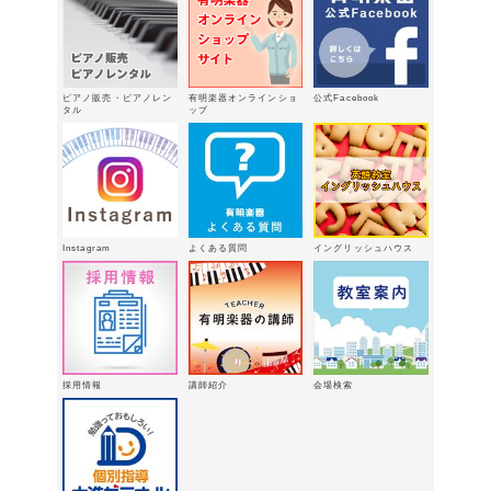
お知らせ
2026年4月14日
新型エレクトーン「ELS03シリーズ」
2026年2月24日
ピアノ販売・ピアノレン
有明楽器オンラインショ
公式Facebook
3/15（日）健軍で日曜体験ＤＡＹ
タル
ップ
2026年
2月18日
有明楽器オンステージ開催しました～
🎵
2026年2月16日
八代支店情報：年末年始特別販売企画
Instagram
よくある質問
イングリッシュハウス
実施中！！
2026年1月9日
「ウィンターパーティー」を開催しま
した。
2025年12月21日
採用情報
講師紹介
会場検索