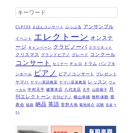
受賞結果 ヤマハエレクトーンフェス
キーワード
ティバル ソロ
2026年6月16日
夏のおトクなキャンペーン・・・その
アンサンブル
ぷっぷる
CLP735
えほんコンサート
２
2026年6月11日
エレクトーン
オンステ
イベント
夏のおトクなキャンペーン・・・その
ージ
クラビノーバ
１
キャンペーン
クラリネット
2026年6月11日
コンクール
クリスマス
グランドピアノ
グレード
ピアノを購入するなら今！『ひと足早
コンサート
いサマーセール』6/14～7/12
ドラム
2026年6月7
チェロ
パンプキ
セミナー
日
ピアノ
ピアノコンサート
ンホール
プレゼント
ピアノ・アドヴェンチャー研究会発表
ヤマハ
レッスン
ヤマハ英語教室
ヤマハ音楽教室
ヴォ
会を実施しました～🎵
2026年5月3日
月
中村天平
健軍本店
八代支店
天平
山田展子
ーカル
新入会おめでとう！コンサートを実施
刊エレクトーン
発
横山幸雄
無料体験
月刊ピアノ
しました～～🎵
2026年5月2日
納品
英語
表会
菅野大地
福袋
菊地裕介
試験
音楽
ﾔ
第22回有明楽器ピアノコンクール受賞
ﾏﾊ
結果・審査員講評
2026年4月23日
『ピアノ・アドヴェンチャー ベーシ
ックシリーズセミナー Vol,1』講座の