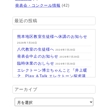
発表会・コンクール情報
(42)
最近の投稿
熊本地区教室生徒様へ休講のお知らせ
2026年7月30日
八代教室の生徒様へ
2026年7月29日
発表会中止のお知らせ
2026年7月29日
臨時休業のおしらせ
2026年7月29日
エレクトーン博士ちゃんこと『井上暖
之 Play ＆Talk エレクトーン探求講
座』
2026年7月24日
ハッピーパーク終了♪
アーカイブ
2026年7月14日
HAPPY PARK 2026～ハピパでみつけ
よう！未来につながるワクワク体験
2026年7月6日