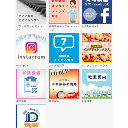
ックシリーズセミナー Vol,1』講座の
お知らせ
2026年4月14日
新型エレクトーン「ELS03シリーズ」
2026年2月24日
ピアノ販売・ピアノレン
有明楽器オンラインショ
公式Facebook
3/15（日）健軍で日曜体験ＤＡＹ
タル
ップ
2026年
2月18日
有明楽器オンステージ開催しました～
🎵
2026年2月16日
八代支店情報：年末年始特別販売企画
Instagram
よくある質問
イングリッシュハウス
実施中！！
2026年1月9日
「ウィンターパーティー」を開催しま
した。
2025年12月21日
採用情報
講師紹介
会場検索