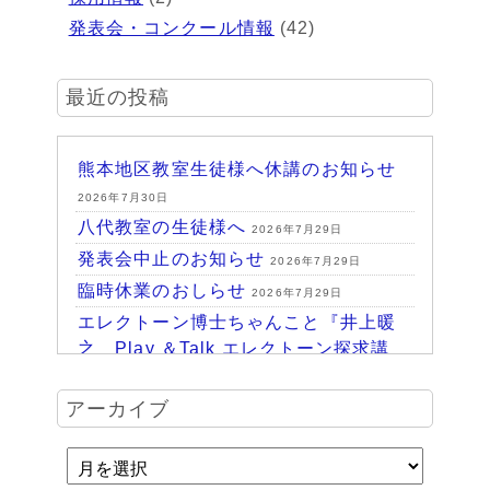
発表会・コンクール情報
(42)
最近の投稿
熊本地区教室生徒様へ休講のお知らせ
2026年7月30日
八代教室の生徒様へ
2026年7月29日
発表会中止のお知らせ
2026年7月29日
臨時休業のおしらせ
2026年7月29日
エレクトーン博士ちゃんこと『井上暖
之 Play ＆Talk エレクトーン探求講
座』
2026年7月24日
ハッピーパーク終了♪
アーカイブ
2026年7月14日
HAPPY PARK 2026～ハピパでみつけ
よう！未来につながるワクワク体験