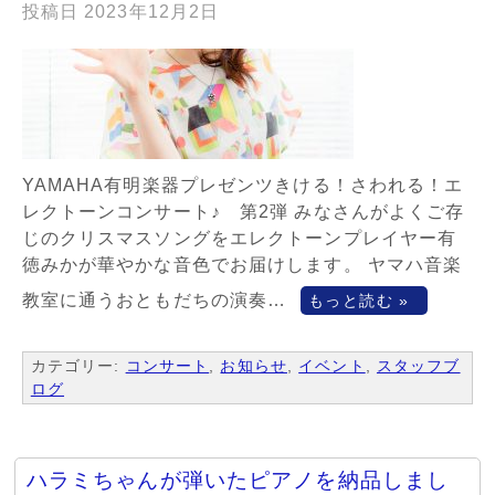
投稿日
2023年12月2日
YAMAHA有明楽器プレゼンツきける！さわれる！エ
レクトーンコンサート♪ 第2弾 みなさんがよくご存
じのクリスマスソングをエレクトーンプレイヤー有
徳みかが華やかな音色でお届けします。 ヤマハ音楽
教室に通うおともだちの演奏…
もっと読む »
カテゴリー:
コンサート
,
お知らせ
,
イベント
,
スタッフブ
ログ
ハラミちゃんが弾いたピアノを納品しまし