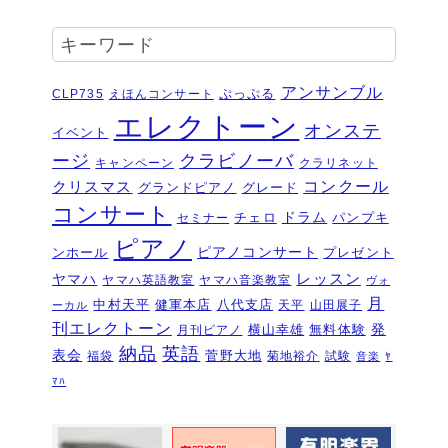
2026年7月6日
受賞結果 ヤマハエレクトーンフェス
キーワード
ティバル ソロ
2026年6月16日
夏のおトクなキャンペーン・・・その
アンサンブル
ぷっぷる
CLP735
えほんコンサート
２
2026年6月11日
エレクトーン
オンステ
イベント
夏のおトクなキャンペーン・・・その
ージ
クラビノーバ
１
キャンペーン
クラリネット
2026年6月11日
コンクール
クリスマス
グランドピアノ
グレード
ピアノを購入するなら今！『ひと足早
コンサート
いサマーセール』6/14～7/12
ドラム
2026年6月7
チェロ
パンプキ
セミナー
日
ピアノ
ピアノコンサート
ンホール
プレゼント
ピアノ・アドヴェンチャー研究会発表
ヤマハ
レッスン
ヤマハ英語教室
ヤマハ音楽教室
ヴォ
会を実施しました～🎵
2026年5月3日
月
中村天平
健軍本店
八代支店
天平
山田展子
ーカル
新入会おめでとう！コンサートを実施
刊エレクトーン
発
横山幸雄
無料体験
月刊ピアノ
しました～～🎵
2026年5月2日
納品
英語
表会
菅野大地
福袋
菊地裕介
試験
音楽
ﾔ
第22回有明楽器ピアノコンクール受賞
ﾏﾊ
結果・審査員講評
2026年4月23日
『ピアノ・アドヴェンチャー ベーシ