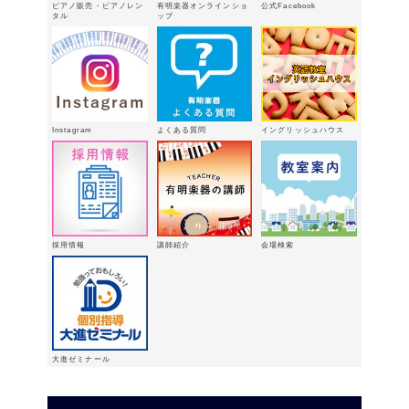
ピアノ販売・ピアノレン
有明楽器オンラインショ
公式Facebook
3/15（日）健軍で日曜体験ＤＡＹ
タル
ップ
2026年
2月18日
有明楽器オンステージ開催しました～
🎵
2026年2月16日
八代支店情報：年末年始特別販売企画
Instagram
よくある質問
イングリッシュハウス
実施中！！
2026年1月9日
「ウィンターパーティー」を開催しま
した。
2025年12月21日
採用情報
講師紹介
会場検索
大進ゼミナール