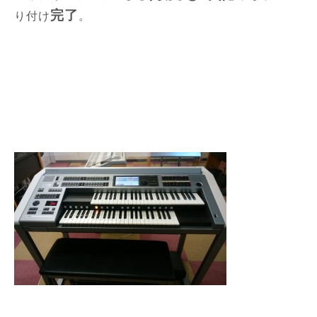
完了
り付け
。