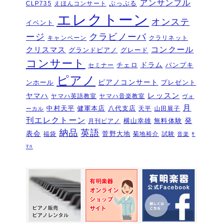
アンサンブル
ぷっぷる
CLP735
えほんコンサート
２
2026年6月11日
エレクトーン
オンステ
イベント
夏のおトクなキャンペーン・・・その
ージ
クラビノーバ
１
キャンペーン
クラリネット
2026年6月11日
コンクール
クリスマス
グランドピアノ
グレード
ピアノを購入するなら今！『ひと足早
コンサート
いサマーセール』6/14～7/12
ドラム
2026年6月7
チェロ
パンプキ
セミナー
日
ピアノ
ピアノコンサート
ンホール
プレゼント
ピアノ・アドヴェンチャー研究会発表
ヤマハ
レッスン
ヤマハ英語教室
ヤマハ音楽教室
ヴォ
会を実施しました～🎵
2026年5月3日
月
中村天平
健軍本店
八代支店
天平
山田展子
ーカル
新入会おめでとう！コンサートを実施
刊エレクトーン
発
横山幸雄
無料体験
月刊ピアノ
しました～～🎵
2026年5月2日
納品
英語
表会
菅野大地
福袋
菊地裕介
試験
音楽
ﾔ
第22回有明楽器ピアノコンクール受賞
ﾏﾊ
結果・審査員講評
2026年4月23日
『ピアノ・アドヴェンチャー ベーシ
ックシリーズセミナー Vol,1』講座の
お知らせ
2026年4月14日
新型エレクトーン「ELS03シリーズ」
2026年2月24日