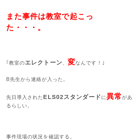
また事件は教室で起こっ
た・・・。
変
エレクトーン
｢教室の
、
なんです！｣
B先生から連絡が入った。
異常
ELS02スタンダード
先日導入された
に
があ
るらしい。
事件現場の状況を確認する。