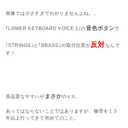
画像では小さすぎでわかりませんよね。。
音色ボタン
｢LOWER KEYBOARD VOICE 2｣の
で
反対
｢STRINGS｣と｢BRASS｣の取付位置が
なんで
す！
まさか
高品質なヤマハが
の
。
ミス
あってはならないことではありますが、修理を１５
年以上行ってきて初めてのこと。