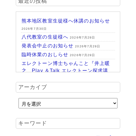
最近の投稿
熊本地区教室生徒様へ休講のお知らせ
2026年7月30日
八代教室の生徒様へ
2026年7月29日
発表会中止のお知らせ
2026年7月29日
臨時休業のおしらせ
2026年7月29日
エレクトーン博士ちゃんこと『井上暖
之 Play ＆Talk エレクトーン探求講
座』
2026年7月24日
ハッピーパーク終了♪
アーカイブ
2026年7月14日
HAPPY PARK 2026～ハピパでみつけ
よう！未来につながるワクワク体験
2026年7月6日
受賞結果 ヤマハエレクトーンフェス
キーワード
ティバル ソロ
2026年6月16日
夏のおトクなキャンペーン・・・その