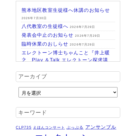
熊本地区教室生徒様へ休講のお知らせ
2026年7月30日
八代教室の生徒様へ
2026年7月29日
発表会中止のお知らせ
2026年7月29日
臨時休業のおしらせ
2026年7月29日
エレクトーン博士ちゃんこと『井上暖
之 Play ＆Talk エレクトーン探求講
座』
2026年7月24日
ハッピーパーク終了♪
アーカイブ
2026年7月14日
HAPPY PARK 2026～ハピパでみつけ
よう！未来につながるワクワク体験
2026年7月6日
受賞結果 ヤマハエレクトーンフェス
キーワード
ティバル ソロ
2026年6月16日
夏のおトクなキャンペーン・・・その
アンサンブル
ぷっぷる
CLP735
えほんコンサート
２
2026年6月11日