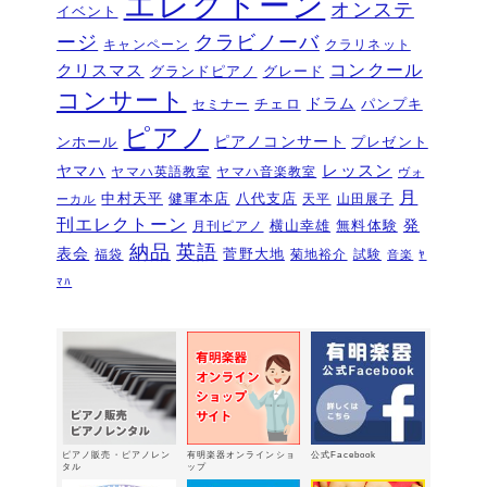
エレクトーン
オンステ
イベント
夏のおトクなキャンペーン・・・その
ージ
クラビノーバ
１
キャンペーン
クラリネット
2026年6月11日
コンクール
クリスマス
グランドピアノ
グレード
ピアノを購入するなら今！『ひと足早
コンサート
いサマーセール』6/14～7/12
ドラム
2026年6月7
チェロ
パンプキ
セミナー
日
ピアノ
ピアノコンサート
ンホール
プレゼント
ピアノ・アドヴェンチャー研究会発表
ヤマハ
レッスン
ヤマハ英語教室
ヤマハ音楽教室
ヴォ
会を実施しました～🎵
2026年5月3日
月
中村天平
健軍本店
八代支店
天平
山田展子
ーカル
新入会おめでとう！コンサートを実施
刊エレクトーン
発
横山幸雄
無料体験
月刊ピアノ
しました～～🎵
2026年5月2日
納品
英語
表会
菅野大地
福袋
菊地裕介
試験
音楽
ﾔ
第22回有明楽器ピアノコンクール受賞
ﾏﾊ
結果・審査員講評
2026年4月23日
『ピアノ・アドヴェンチャー ベーシ
ックシリーズセミナー Vol,1』講座の
お知らせ
2026年4月14日
新型エレクトーン「ELS03シリーズ」
2026年2月24日
ピアノ販売・ピアノレン
有明楽器オンラインショ
公式Facebook
3/15（日）健軍で日曜体験ＤＡＹ
タル
ップ
2026年