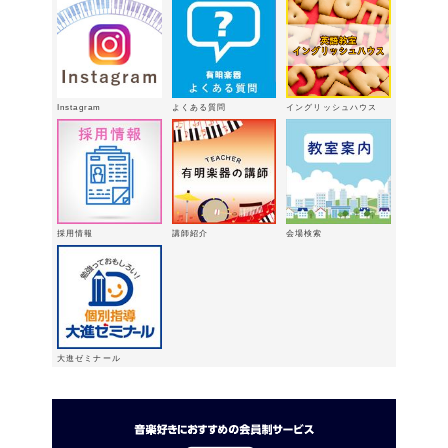
2月18日
有明楽器オンステージ開催しました～
🎵
2026年2月16日
八代支店情報：年末年始特別販売企画
Instagram
よくある質問
イングリッシュハウス
実施中！！
2026年1月9日
「ウィンターパーティー」を開催しま
した。
2025年12月21日
採用情報
講師紹介
会場検索
大進ゼミナール