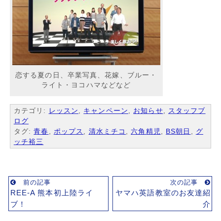
恋する夏の日、卒業写真、花嫁、ブルー・
ライト・ヨコハマなどなど
カテゴリ:
レッスン
,
キャンペーン
,
お知らせ
,
スタッフブ
ログ
タグ:
青春
,
ポップス
,
清水ミチコ
,
六角精児
,
BS朝日
,
グ
ッチ裕三
前の記事
次の記事
REE-A 熊本初上陸ライ
ヤマハ英語教室のお友達紹
ブ！
介