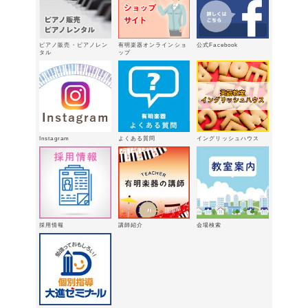
新型エレクトーン「ELS03シリーズ」
2026年2月24日
ピアノ販売・ピアノレン
有明楽器オンラインショ
公式Facebook
3/15（日）健軍で日曜体験ＤＡＹ
タル
ップ
2026年
2月18日
有明楽器オンステージ開催しました～
🎵
2026年2月16日
八代支店情報：年末年始特別販売企画
Instagram
よくある質問
イングリッシュハウス
実施中！！
2026年1月9日
「ウィンターパーティー」を開催しま
した。
2025年12月21日
採用情報
講師紹介
会場検索