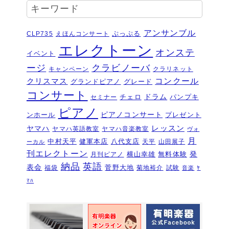
受賞結果 ヤマハエレクトーンフェス
キーワード
ティバル ソロ
2026年6月16日
夏のおトクなキャンペーン・・・その
アンサンブル
ぷっぷる
CLP735
えほんコンサート
２
2026年6月11日
エレクトーン
オンステ
イベント
夏のおトクなキャンペーン・・・その
ージ
クラビノーバ
１
キャンペーン
クラリネット
2026年6月11日
コンクール
クリスマス
グランドピアノ
グレード
ピアノを購入するなら今！『ひと足早
コンサート
いサマーセール』6/14～7/12
ドラム
2026年6月7
チェロ
パンプキ
セミナー
日
ピアノ
ピアノコンサート
ンホール
プレゼント
ピアノ・アドヴェンチャー研究会発表
ヤマハ
レッスン
ヤマハ英語教室
ヤマハ音楽教室
ヴォ
会を実施しました～🎵
2026年5月3日
月
中村天平
健軍本店
八代支店
天平
山田展子
ーカル
新入会おめでとう！コンサートを実施
刊エレクトーン
発
横山幸雄
無料体験
月刊ピアノ
しました～～🎵
2026年5月2日
納品
英語
表会
菅野大地
福袋
菊地裕介
試験
音楽
ﾔ
第22回有明楽器ピアノコンクール受賞
ﾏﾊ
結果・審査員講評
2026年4月23日
『ピアノ・アドヴェンチャー ベーシ
ックシリーズセミナー Vol,1』講座の
お知らせ
2026年4月14日