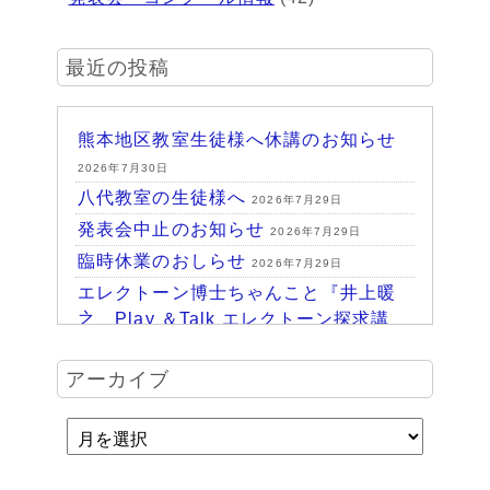
最近の投稿
熊本地区教室生徒様へ休講のお知らせ
2026年7月30日
八代教室の生徒様へ
2026年7月29日
発表会中止のお知らせ
2026年7月29日
臨時休業のおしらせ
2026年7月29日
エレクトーン博士ちゃんこと『井上暖
之 Play ＆Talk エレクトーン探求講
座』
2026年7月24日
ハッピーパーク終了♪
アーカイブ
2026年7月14日
HAPPY PARK 2026～ハピパでみつけ
よう！未来につながるワクワク体験
2026年7月6日