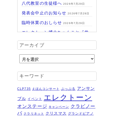
八代教室の生徒様へ
2026年7月29日
発表会中止のお知らせ
2026年7月29日
臨時休業のおしらせ
2026年7月29日
エレクトーン博士ちゃんこと『井
上暖之 Play ＆Talk エレクトーン
アーカイブ
探求講座』
2026年7月24日
ハッピーパーク終了♪
2026年7月14日
HAPPY PARK 2026～ハピパでみ
つけよう！未来につながるワクワ
キーワード
ク体験
2026年7月6日
受賞結果 ヤマハエレクトーンフ
アンサン
ぷっぷる
CLP735
えほんコンサート
ェスティバル ソロ
2026年6月16日
エレクトーン
ブル
イベント
夏のおトクなキャンペーン・・・
オンステージ
クラビノー
キャンペーン
その２
2026年6月11日
バ
クリスマス
グランドピアノ
クラリネット