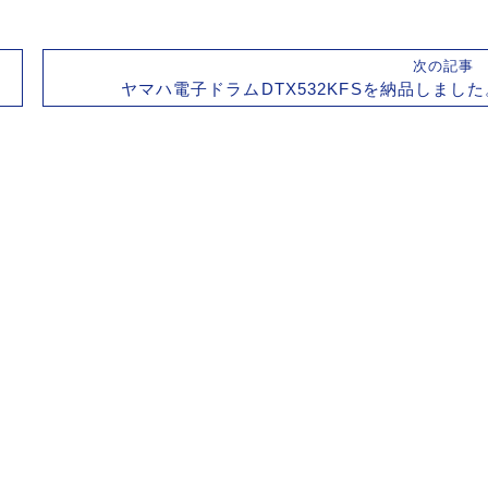
次の記
ヤマハ電子ドラムDTX532KFSを納品しました