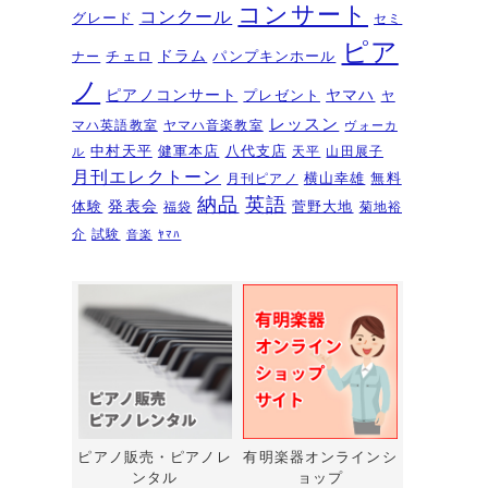
夏のおトクなキャンペーン・・・
コンサート
コンクール
グレード
セミ
その１
2026年6月11日
ピア
ドラム
チェロ
パンプキンホール
ナー
ピアノを購入するなら今！『ひと
ノ
ピアノコンサート
ヤマハ
プレゼント
足早いサマーセール』6/14～7/12
ヤ
レッスン
マハ英語教室
ヤマハ音楽教室
ヴォーカ
2026年6月7日
中村天平
健軍本店
八代支店
天平
山田展子
ル
ピアノ・アドヴェンチャー研究会
月刊エレクトーン
横山幸雄
無料
月刊ピアノ
発表会を実施しました～🎵
2026年5月
納品
英語
発表会
体験
菅野大地
福袋
菊地裕
3日
介
試験
音楽
ﾔﾏﾊ
新入会おめでとう！コンサートを
実施しました～～🎵
2026年5月2日
第22回有明楽器ピアノコンクール
受賞結果・審査員講評
2026年4月23日
『ピアノ・アドヴェンチャー ベ
ーシックシリーズセミナー
Vol,1』講座のお知らせ
2026年4月14日
ピアノ販売・ピアノレ
有明楽器オンラインシ
ンタル
ョップ
新型エレクトーン「ELS03シリー