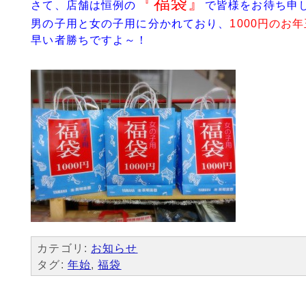
『福袋』
さて、店舗は恒例の
で皆様をお待ち申し上
男の子用と女の子用に分かれており、
1000円のお
早い者勝ちですよ～！
カテゴリ:
お知らせ
タグ:
年始
,
福袋