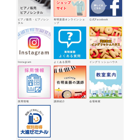
新型エレクトーン「ELS03シリーズ」
2026年2月24日
ピアノ販売・ピアノレン
有明楽器オンラインショ
公式Facebook
3/15（日）健軍で日曜体験ＤＡＹ
タル
ップ
2026年
2月18日
有明楽器オンステージ開催しました～
🎵
2026年2月16日
八代支店情報：年末年始特別販売企画
Instagram
よくある質問
イングリッシュハウス
実施中！！
2026年1月9日
「ウィンターパーティー」を開催しま
した。
2025年12月21日
採用情報
講師紹介
会場検索