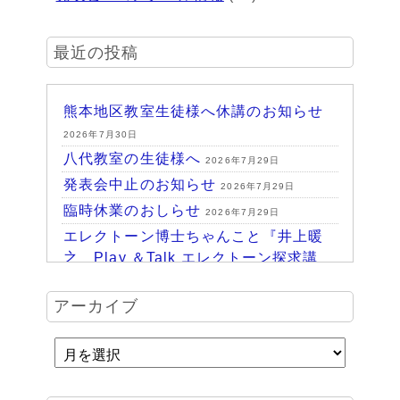
最近の投稿
熊本地区教室生徒様へ休講のお知らせ
2026年7月30日
八代教室の生徒様へ
2026年7月29日
発表会中止のお知らせ
2026年7月29日
臨時休業のおしらせ
2026年7月29日
エレクトーン博士ちゃんこと『井上暖
之 Play ＆Talk エレクトーン探求講
座』
2026年7月24日
ハッピーパーク終了♪
アーカイブ
2026年7月14日
HAPPY PARK 2026～ハピパでみつけ
よう！未来につながるワクワク体験
2026年7月6日
受賞結果 ヤマハエレクトーンフェス