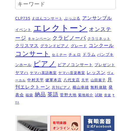
キーワード
ティバル ソロ
2026年6月16日
夏のおトクなキャンペーン・・・その
アンサンブル
ぷっぷる
CLP735
えほんコンサート
２
2026年6月11日
エレクトーン
オンステ
イベント
夏のおトクなキャンペーン・・・その
ージ
クラビノーバ
１
キャンペーン
クラリネット
2026年6月11日
コンクール
クリスマス
グランドピアノ
グレード
ピアノを購入するなら今！『ひと足早
コンサート
いサマーセール』6/14～7/12
ドラム
2026年6月7
チェロ
パンプキ
セミナー
日
ピアノ
ピアノコンサート
ンホール
プレゼント
ピアノ・アドヴェンチャー研究会発表
ヤマハ
レッスン
ヤマハ英語教室
ヤマハ音楽教室
ヴォ
会を実施しました～🎵
2026年5月3日
月
中村天平
健軍本店
八代支店
天平
山田展子
ーカル
新入会おめでとう！コンサートを実施
刊エレクトーン
発
横山幸雄
無料体験
月刊ピアノ
しました～～🎵
2026年5月2日
納品
英語
表会
菅野大地
福袋
菊地裕介
試験
音楽
ﾔ
第22回有明楽器ピアノコンクール受賞
ﾏﾊ
結果・審査員講評
2026年4月23日
『ピアノ・アドヴェンチャー ベーシ
ックシリーズセミナー Vol,1』講座の
お知らせ
2026年4月14日