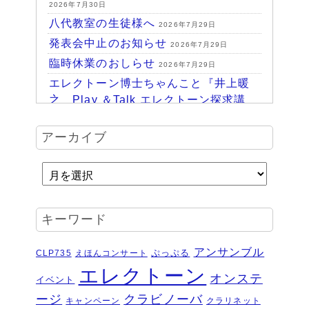
2026年7月30日
八代教室の生徒様へ
2026年7月29日
発表会中止のお知らせ
2026年7月29日
臨時休業のおしらせ
2026年7月29日
エレクトーン博士ちゃんこと『井上暖
之 Play ＆Talk エレクトーン探求講
座』
2026年7月24日
ハッピーパーク終了♪
アーカイブ
2026年7月14日
HAPPY PARK 2026～ハピパでみつけ
よう！未来につながるワクワク体験
2026年7月6日
受賞結果 ヤマハエレクトーンフェス
キーワード
ティバル ソロ
2026年6月16日
夏のおトクなキャンペーン・・・その
アンサンブル
ぷっぷる
CLP735
えほんコンサート
２
2026年6月11日
エレクトーン
オンステ
イベント
夏のおトクなキャンペーン・・・その
ージ
クラビノーバ
１
キャンペーン
クラリネット
2026年6月11日