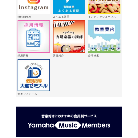
🎵
2026年2月16日
八代支店情報：年末年始特別販売企画
Instagram
よくある質問
イングリッシュハウス
実施中！！
2026年1月9日
「ウィンターパーティー」を開催しま
した。
2025年12月21日
採用情報
講師紹介
会場検索
大進ゼミナール