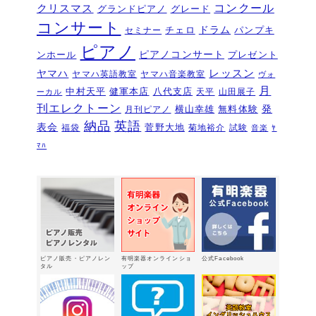
コンクール
クリスマス
グランドピアノ
グレード
ピアノを購入するなら今！『ひと足早
コンサート
いサマーセール』6/14～7/12
ドラム
2026年6月7
チェロ
パンプキ
セミナー
日
ピアノ
ピアノコンサート
ンホール
プレゼント
ピアノ・アドヴェンチャー研究会発表
ヤマハ
レッスン
ヤマハ英語教室
ヤマハ音楽教室
ヴォ
会を実施しました～🎵
2026年5月3日
月
中村天平
健軍本店
八代支店
天平
山田展子
ーカル
新入会おめでとう！コンサートを実施
刊エレクトーン
発
横山幸雄
無料体験
月刊ピアノ
しました～～🎵
2026年5月2日
納品
英語
表会
菅野大地
福袋
菊地裕介
試験
音楽
ﾔ
第22回有明楽器ピアノコンクール受賞
ﾏﾊ
結果・審査員講評
2026年4月23日
『ピアノ・アドヴェンチャー ベーシ
ックシリーズセミナー Vol,1』講座の
お知らせ
2026年4月14日
新型エレクトーン「ELS03シリーズ」
2026年2月24日
ピアノ販売・ピアノレン
有明楽器オンラインショ
公式Facebook
3/15（日）健軍で日曜体験ＤＡＹ
タル
ップ
2026年
2月18日
有明楽器オンステージ開催しました～