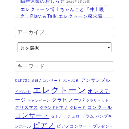
臨時休業のおしらせ
2026年7月29日
エレクトーン博士ちゃんこと『井上暖
之 Play ＆Talk エレクトーン探求講
座』
2026年7月24日
ハッピーパーク終了♪
アーカイブ
2026年7月14日
HAPPY PARK 2026～ハピパでみつけ
よう！未来につながるワクワク体験
2026年7月6日
受賞結果 ヤマハエレクトーンフェス
キーワード
ティバル ソロ
2026年6月16日
夏のおトクなキャンペーン・・・その
アンサンブル
ぷっぷる
CLP735
えほんコンサート
２
2026年6月11日
エレクトーン
オンステ
イベント
夏のおトクなキャンペーン・・・その
ージ
クラビノーバ
１
キャンペーン
クラリネット
2026年6月11日
コンクール
クリスマス
グランドピアノ
グレード
ピアノを購入するなら今！『ひと足早
コンサート
いサマーセール』6/14～7/12
ドラム
2026年6月7
チェロ
パンプキ
セミナー
日
ピアノ
ピアノコンサート
ンホール
プレゼント