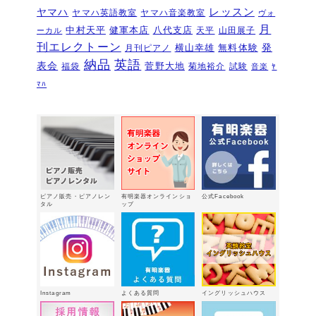
ピアノ・アドヴェンチャー研究会発表
ヤマハ
レッスン
ヤマハ英語教室
ヤマハ音楽教室
ヴォ
会を実施しました～🎵
2026年5月3日
月
中村天平
健軍本店
八代支店
天平
山田展子
ーカル
新入会おめでとう！コンサートを実施
刊エレクトーン
発
横山幸雄
無料体験
月刊ピアノ
しました～～🎵
2026年5月2日
納品
英語
表会
菅野大地
福袋
菊地裕介
試験
音楽
ﾔ
第22回有明楽器ピアノコンクール受賞
ﾏﾊ
結果・審査員講評
2026年4月23日
『ピアノ・アドヴェンチャー ベーシ
ックシリーズセミナー Vol,1』講座の
お知らせ
2026年4月14日
新型エレクトーン「ELS03シリーズ」
2026年2月24日
ピアノ販売・ピアノレン
有明楽器オンラインショ
公式Facebook
3/15（日）健軍で日曜体験ＤＡＹ
タル
ップ
2026年
2月18日
有明楽器オンステージ開催しました～
🎵
2026年2月16日
八代支店情報：年末年始特別販売企画
Instagram
よくある質問
イングリッシュハウス
実施中！！
2026年1月9日