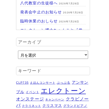
八代教室の生徒様へ
2026年7月29日
発表会中止のお知らせ
2026年7月29日
臨時休業のおしらせ
2026年7月29日
エレクトーン博士ちゃんこと『井
上暖之 Play ＆Talk エレクトーン
アーカイブ
探求講座』
2026年7月24日
ハッピーパーク終了♪
2026年7月14日
HAPPY PARK 2026～ハピパでみ
つけよう！未来につながるワクワ
キーワード
ク体験
2026年7月6日
受賞結果 ヤマハエレクトーンフ
アンサン
ぷっぷる
CLP735
えほんコンサート
ェスティバル ソロ
2026年6月16日
エレクトーン
ブル
イベント
夏のおトクなキャンペーン・・・
オンステージ
クラビノー
キャンペーン
その２
2026年6月11日
バ
クリスマス
グランドピアノ
クラリネット