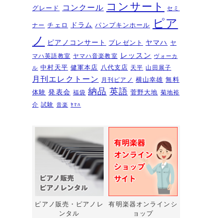
夏のおトクなキャンペーン・・・
コンサート
コンクール
グレード
セミ
その１
2026年6月11日
ピア
ドラム
チェロ
パンプキンホール
ナー
ピアノを購入するなら今！『ひと
ノ
ピアノコンサート
ヤマハ
プレゼント
足早いサマーセール』6/14～7/12
ヤ
レッスン
マハ英語教室
ヤマハ音楽教室
ヴォーカ
2026年6月7日
中村天平
健軍本店
八代支店
天平
山田展子
ル
ピアノ・アドヴェンチャー研究会
月刊エレクトーン
横山幸雄
無料
月刊ピアノ
発表会を実施しました～🎵
2026年5月
納品
英語
発表会
体験
菅野大地
福袋
菊地裕
3日
介
試験
音楽
ﾔﾏﾊ
新入会おめでとう！コンサートを
実施しました～～🎵
2026年5月2日
第22回有明楽器ピアノコンクール
受賞結果・審査員講評
2026年4月23日
『ピアノ・アドヴェンチャー ベ
ーシックシリーズセミナー
Vol,1』講座のお知らせ
2026年4月14日
ピアノ販売・ピアノレ
有明楽器オンラインシ
ンタル
ョップ
新型エレクトーン「ELS03シリー