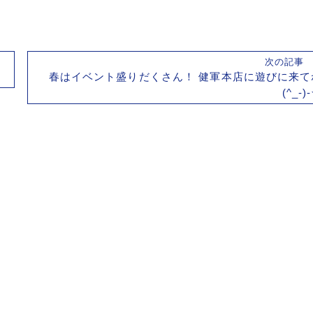
次の記
春はイベント盛りだくさん！ 健軍本店に遊びに来て
(^_-)