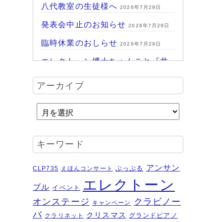
八代教室の生徒様へ
2026年7月29日
発表会中止のお知らせ
2026年7月29日
臨時休業のおしらせ
2026年7月29日
エレクトーン博士ちゃんこと『井
上暖之 Play ＆Talk エレクトーン
アーカイブ
探求講座』
2026年7月24日
ハッピーパーク終了♪
2026年7月14日
HAPPY PARK 2026～ハピパでみ
つけよう！未来につながるワクワ
キーワード
ク体験
2026年7月6日
受賞結果 ヤマハエレクトーンフ
アンサン
ぷっぷる
CLP735
えほんコンサート
ェスティバル ソロ
2026年6月16日
エレクトーン
ブル
イベント
夏のおトクなキャンペーン・・・
オンステージ
クラビノー
キャンペーン
その２
2026年6月11日
バ
クリスマス
グランドピアノ
クラリネット