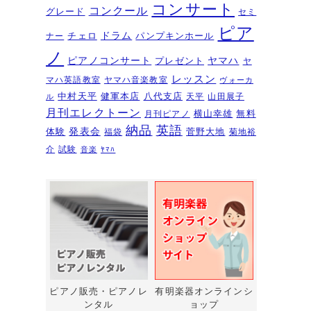
夏のおトクなキャンペーン・・・
コンサート
コンクール
グレード
セミ
その１
2026年6月11日
ピア
ドラム
チェロ
パンプキンホール
ナー
ピアノを購入するなら今！『ひと
ノ
ピアノコンサート
ヤマハ
プレゼント
足早いサマーセール』6/14～7/12
ヤ
レッスン
マハ英語教室
ヤマハ音楽教室
ヴォーカ
2026年6月7日
中村天平
健軍本店
八代支店
天平
山田展子
ル
ピアノ・アドヴェンチャー研究会
月刊エレクトーン
横山幸雄
無料
月刊ピアノ
発表会を実施しました～🎵
2026年5月
納品
英語
発表会
体験
菅野大地
福袋
菊地裕
3日
介
試験
音楽
ﾔﾏﾊ
新入会おめでとう！コンサートを
実施しました～～🎵
2026年5月2日
第22回有明楽器ピアノコンクール
受賞結果・審査員講評
2026年4月23日
『ピアノ・アドヴェンチャー ベ
ーシックシリーズセミナー
Vol,1』講座のお知らせ
2026年4月14日
ピアノ販売・ピアノレ
有明楽器オンラインシ
ンタル
ョップ
新型エレクトーン「ELS03シリー