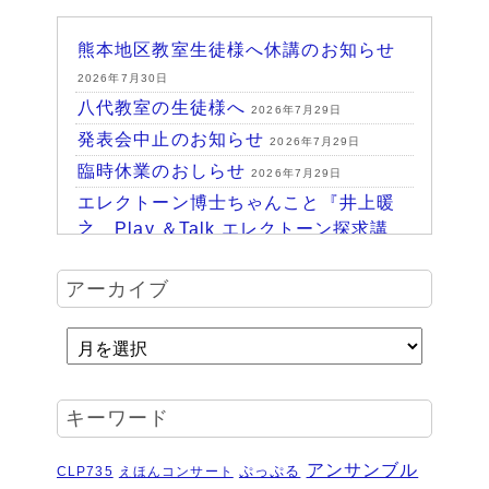
熊本地区教室生徒様へ休講のお知らせ
2026年7月30日
八代教室の生徒様へ
2026年7月29日
発表会中止のお知らせ
2026年7月29日
臨時休業のおしらせ
2026年7月29日
エレクトーン博士ちゃんこと『井上暖
之 Play ＆Talk エレクトーン探求講
座』
2026年7月24日
ハッピーパーク終了♪
アーカイブ
2026年7月14日
HAPPY PARK 2026～ハピパでみつけ
よう！未来につながるワクワク体験
2026年7月6日
受賞結果 ヤマハエレクトーンフェス
キーワード
ティバル ソロ
2026年6月16日
夏のおトクなキャンペーン・・・その
アンサンブル
ぷっぷる
CLP735
えほんコンサート
２
2026年6月11日