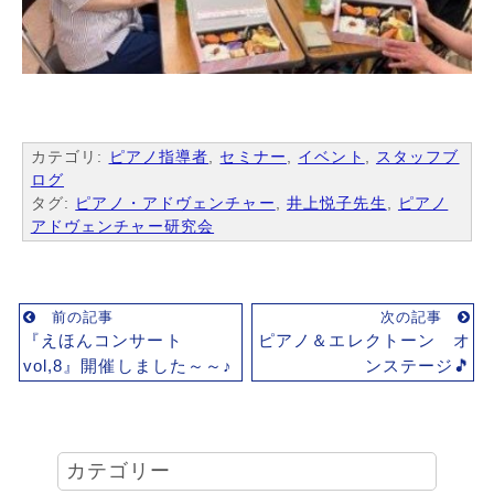
カテゴリ:
ピアノ指導者
,
セミナー
,
イベント
,
スタッフブ
ログ
タグ:
ピアノ・アドヴェンチャー
,
井上悦子先生
,
ピアノ
アドヴェンチャー研究会
前の記事
次の記事
『えほんコンサート
ピアノ＆エレクトーン オ
vol,8』開催しました～～♪
ンステージ🎵
カテゴリー