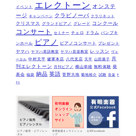
エレクトーン
オンステ
イベント
夏のおトクなキャンペーン・・・その
ージ
クラビノーバ
１
キャンペーン
クラリネット
2026年6月11日
コンクール
クリスマス
グランドピアノ
グレード
ピアノを購入するなら今！『ひと足早
コンサート
いサマーセール』6/14～7/12
ドラム
2026年6月7
チェロ
パンプキ
セミナー
日
ピアノ
ピアノコンサート
ンホール
プレゼント
ピアノ・アドヴェンチャー研究会発表
ヤマハ
レッスン
ヤマハ英語教室
ヤマハ音楽教室
ヴォ
会を実施しました～🎵
2026年5月3日
月
中村天平
健軍本店
八代支店
天平
山田展子
ーカル
新入会おめでとう！コンサートを実施
刊エレクトーン
発
横山幸雄
無料体験
月刊ピアノ
しました～～🎵
2026年5月2日
納品
英語
表会
菅野大地
福袋
菊地裕介
試験
音楽
ﾔ
第22回有明楽器ピアノコンクール受賞
ﾏﾊ
結果・審査員講評
2026年4月23日
『ピアノ・アドヴェンチャー ベーシ
ックシリーズセミナー Vol,1』講座の
お知らせ
2026年4月14日
新型エレクトーン「ELS03シリーズ」
2026年2月24日
ピアノ販売・ピアノレン
有明楽器オンラインショ
公式Facebook
3/15（日）健軍で日曜体験ＤＡＹ
タル
ップ
2026年