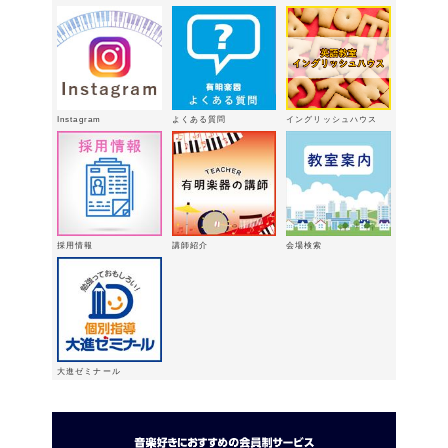
2月18日
有明楽器オンステージ開催しました～
🎵
2026年2月16日
八代支店情報：年末年始特別販売企画
Instagram
よくある質問
イングリッシュハウス
実施中！！
2026年1月9日
「ウィンターパーティー」を開催しま
した。
2025年12月21日
採用情報
講師紹介
会場検索
大進ゼミナール