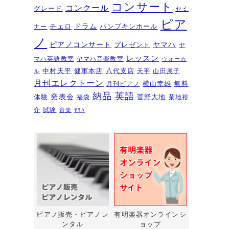
夏のおトクなキャンペーン・・・
コンサート
コンクール
グレード
セミ
その１
2026年6月11日
ピア
ドラム
チェロ
パンプキンホール
ナー
ピアノを購入するなら今！『ひと
ノ
ピアノコンサート
ヤマハ
プレゼント
足早いサマーセール』6/14～7/12
ヤ
レッスン
マハ英語教室
ヤマハ音楽教室
ヴォーカ
2026年6月7日
中村天平
健軍本店
八代支店
天平
山田展子
ル
ピアノ・アドヴェンチャー研究会
月刊エレクトーン
横山幸雄
無料
月刊ピアノ
発表会を実施しました～🎵
2026年5月
納品
英語
発表会
体験
菅野大地
福袋
菊地裕
3日
介
試験
音楽
ﾔﾏﾊ
新入会おめでとう！コンサートを
実施しました～～🎵
2026年5月2日
第22回有明楽器ピアノコンクール
受賞結果・審査員講評
2026年4月23日
『ピアノ・アドヴェンチャー ベ
ーシックシリーズセミナー
Vol,1』講座のお知らせ
2026年4月14日
ピアノ販売・ピアノレ
有明楽器オンラインシ
ンタル
ョップ
新型エレクトーン「ELS03シリー