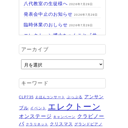
八代教室の生徒様へ
2026年7月29日
発表会中止のお知らせ
2026年7月29日
臨時休業のおしらせ
2026年7月29日
エレクトーン博士ちゃんこと『井
上暖之 Play ＆Talk エレクトーン
アーカイブ
探求講座』
2026年7月24日
ハッピーパーク終了♪
2026年7月14日
HAPPY PARK 2026～ハピパでみ
つけよう！未来につながるワクワ
キーワード
ク体験
2026年7月6日
受賞結果 ヤマハエレクトーンフ
アンサン
ぷっぷる
CLP735
えほんコンサート
ェスティバル ソロ
2026年6月16日
エレクトーン
ブル
イベント
夏のおトクなキャンペーン・・・
オンステージ
クラビノー
キャンペーン
その２
2026年6月11日
バ
クリスマス
グランドピアノ
クラリネット