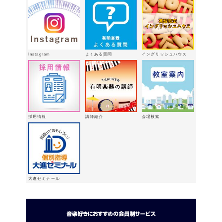
2月18日
有明楽器オンステージ開催しました～
🎵
2026年2月16日
八代支店情報：年末年始特別販売企画
Instagram
よくある質問
イングリッシュハウス
実施中！！
2026年1月9日
「ウィンターパーティー」を開催しま
した。
2025年12月21日
採用情報
講師紹介
会場検索
大進ゼミナール