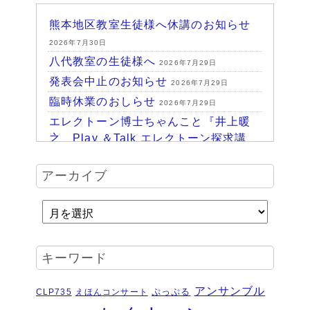
熊本地区教室生徒様へ休講のお知らせ
2026年7月30日
八代教室の生徒様へ
2026年7月29日
発表会中止のお知らせ
2026年7月29日
臨時休業のおしらせ
2026年7月29日
エレクトーン博士ちゃんこと『井上暖
之 Play ＆Talk エレクトーン探求講
座』
2026年7月24日
ハッピーパーク終了♪
アーカイブ
2026年7月14日
HAPPY PARK 2026～ハピパでみつけ
よう！未来につながるワクワク体験
2026年7月6日
受賞結果 ヤマハエレクトーンフェス
キーワード
ティバル ソロ
2026年6月16日
夏のおトクなキャンペーン・・・その
アンサンブル
ぷっぷる
CLP735
えほんコンサート
２
2026年6月11日