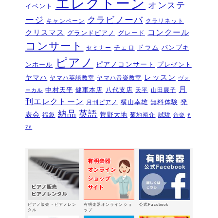
エレクトーン
オンステ
イベント
夏のおトクなキャンペーン・・・その
ージ
クラビノーバ
１
キャンペーン
クラリネット
2026年6月11日
コンクール
クリスマス
グランドピアノ
グレード
ピアノを購入するなら今！『ひと足早
コンサート
いサマーセール』6/14～7/12
ドラム
2026年6月7
チェロ
パンプキ
セミナー
日
ピアノ
ピアノコンサート
ンホール
プレゼント
ピアノ・アドヴェンチャー研究会発表
ヤマハ
レッスン
ヤマハ英語教室
ヤマハ音楽教室
ヴォ
会を実施しました～🎵
2026年5月3日
月
中村天平
健軍本店
八代支店
天平
山田展子
ーカル
新入会おめでとう！コンサートを実施
刊エレクトーン
発
横山幸雄
無料体験
月刊ピアノ
しました～～🎵
2026年5月2日
納品
英語
表会
菅野大地
福袋
菊地裕介
試験
音楽
ﾔ
第22回有明楽器ピアノコンクール受賞
ﾏﾊ
結果・審査員講評
2026年4月23日
『ピアノ・アドヴェンチャー ベーシ
ックシリーズセミナー Vol,1』講座の
お知らせ
2026年4月14日
新型エレクトーン「ELS03シリーズ」
2026年2月24日
ピアノ販売・ピアノレン
有明楽器オンラインショ
公式Facebook
3/15（日）健軍で日曜体験ＤＡＹ
タル
ップ
2026年