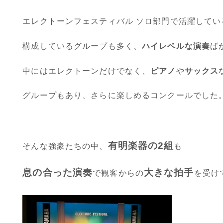
エレクトーンフェスティバル ソロ部門で活躍してい
構成しているグループも多く、
ハイレベルな演奏
ば
中にはエレクトーンだけでなく、
ピアノ
や
サックス
グループもあり、さらに楽しめるコンクールでした
有明楽器の2組
そんな強豪たちの中、
も
息の合った演奏
大きな拍手
で観客からの
を受け