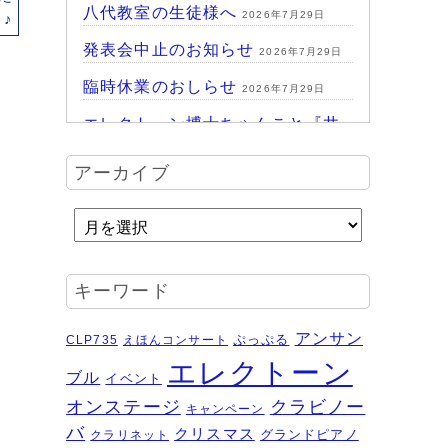
八代教室の生徒様へ
2026年7月29日
♪
発表会中止のお知らせ
2026年7月29日
臨時休業のおしらせ
2026年7月29日
エレクトーン博士ちゃんこと『井
上暖之 Play ＆Talk エレクトーン
アーカイブ
探求講座』
2026年7月24日
ハッピーパーク終了♪
2026年7月14日
HAPPY PARK 2026～ハピパでみ
つけよう！未来につながるワクワ
キーワード
ク体験
2026年7月6日
受賞結果 ヤマハエレクトーンフ
アンサン
ぷっぷる
CLP735
えほんコンサート
ェスティバル ソロ
2026年6月16日
エレクトーン
ブル
イベント
夏のおトクなキャンペーン・・・
オンステージ
クラビノー
キャンペーン
その２
2026年6月11日
バ
クリスマス
グランドピアノ
クラリネット