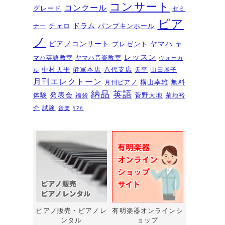
夏のおトクなキャンペーン・・・
コンサート
コンクール
グレード
セミ
その１
2026年6月11日
ピア
ドラム
チェロ
パンプキンホール
ナー
ピアノを購入するなら今！『ひと
ノ
ピアノコンサート
ヤマハ
プレゼント
足早いサマーセール』6/14～7/12
ヤ
レッスン
マハ英語教室
ヤマハ音楽教室
ヴォーカ
2026年6月7日
中村天平
健軍本店
八代支店
天平
山田展子
ル
ピアノ・アドヴェンチャー研究会
月刊エレクトーン
横山幸雄
無料
月刊ピアノ
発表会を実施しました～🎵
2026年5月
納品
英語
発表会
体験
菅野大地
福袋
菊地裕
3日
介
試験
音楽
ﾔﾏﾊ
新入会おめでとう！コンサートを
実施しました～～🎵
2026年5月2日
第22回有明楽器ピアノコンクール
受賞結果・審査員講評
2026年4月23日
『ピアノ・アドヴェンチャー ベ
ーシックシリーズセミナー
Vol,1』講座のお知らせ
2026年4月14日
ピアノ販売・ピアノレ
有明楽器オンラインシ
ンタル
ョップ
新型エレクトーン「ELS03シリー