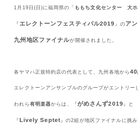
1月19日(日)に福岡県の「
ももち文化センター 大ホ
エレクトーンフェスティバル2019
アン
『
』の
九州地区ファイナル
が開催されました。
4
各ヤマハ正規特約店の代表として、九州各地から
エレクトーンアンサンブルのグループがエントリー
がめさんず2019
われら
有明楽器
からは、
『
』
と
Lively Septet
『
』
の2組が地区ファイナルに挑み