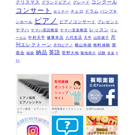
コンクール
クリスマス
グランドピアノ
グレード
ピアノを購入するなら今！『ひと足早
コンサート
いサマーセール』6/14～7/12
ドラム
2026年6月7
チェロ
パンプキ
セミナー
日
ピアノ
ピアノコンサート
ンホール
プレゼント
ピアノ・アドヴェンチャー研究会発表
ヤマハ
レッスン
ヤマハ英語教室
ヤマハ音楽教室
ヴォ
会を実施しました～🎵
2026年5月3日
月
中村天平
健軍本店
八代支店
天平
山田展子
ーカル
新入会おめでとう！コンサートを実施
刊エレクトーン
発
横山幸雄
無料体験
月刊ピアノ
しました～～🎵
2026年5月2日
納品
英語
表会
菅野大地
福袋
菊地裕介
試験
音楽
ﾔ
第22回有明楽器ピアノコンクール受賞
ﾏﾊ
結果・審査員講評
2026年4月23日
『ピアノ・アドヴェンチャー ベーシ
ックシリーズセミナー Vol,1』講座の
お知らせ
2026年4月14日
新型エレクトーン「ELS03シリーズ」
2026年2月24日
ピアノ販売・ピアノレン
有明楽器オンラインショ
公式Facebook
3/15（日）健軍で日曜体験ＤＡＹ
タル
ップ
2026年
2月18日
有明楽器オンステージ開催しました～