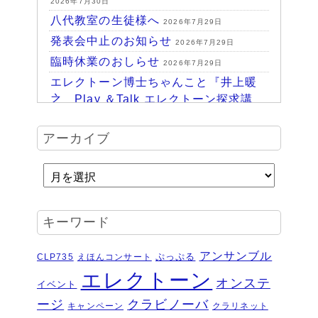
2026年7月30日
八代教室の生徒様へ
2026年7月29日
発表会中止のお知らせ
2026年7月29日
臨時休業のおしらせ
2026年7月29日
エレクトーン博士ちゃんこと『井上暖
之 Play ＆Talk エレクトーン探求講
座』
2026年7月24日
ハッピーパーク終了♪
アーカイブ
2026年7月14日
HAPPY PARK 2026～ハピパでみつけ
よう！未来につながるワクワク体験
2026年7月6日
受賞結果 ヤマハエレクトーンフェス
キーワード
ティバル ソロ
2026年6月16日
夏のおトクなキャンペーン・・・その
アンサンブル
ぷっぷる
CLP735
えほんコンサート
２
2026年6月11日
エレクトーン
オンステ
イベント
夏のおトクなキャンペーン・・・その
ージ
クラビノーバ
１
キャンペーン
クラリネット
2026年6月11日