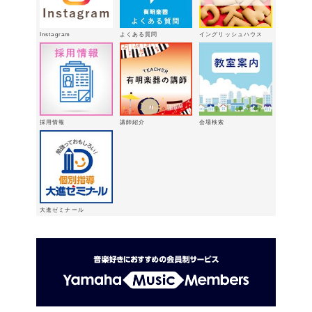
🎵
2026年2月16日
八代支店情報：年末年始特別販売企画
Instagram
よくある質問
イングリッシュハウス
実施中！！
2026年1月9日
「ウィンターパーティー」を開催しま
した。
2025年12月21日
採用情報
講師紹介
会場検索
大進ゼミナール