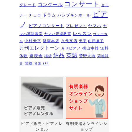
夏のおトクなキャンペーン・・・
コンサート
コンクール
グレード
セミ
その１
2026年6月11日
ピア
ドラム
チェロ
パンプキンホール
ナー
ピアノを購入するなら今！『ひと
ノ
ピアノコンサート
ヤマハ
プレゼント
足早いサマーセール』6/14～7/12
ヤ
レッスン
マハ英語教室
ヤマハ音楽教室
ヴォーカ
2026年6月7日
中村天平
健軍本店
八代支店
天平
山田展子
ル
ピアノ・アドヴェンチャー研究会
月刊エレクトーン
横山幸雄
無料
月刊ピアノ
発表会を実施しました～🎵
2026年5月
納品
英語
発表会
体験
菅野大地
福袋
菊地裕
3日
介
試験
音楽
ﾔﾏﾊ
新入会おめでとう！コンサートを
実施しました～～🎵
2026年5月2日
第22回有明楽器ピアノコンクール
受賞結果・審査員講評
2026年4月23日
『ピアノ・アドヴェンチャー ベ
ーシックシリーズセミナー
Vol,1』講座のお知らせ
2026年4月14日
ピアノ販売・ピアノレ
有明楽器オンラインシ
ンタル
ョップ
新型エレクトーン「ELS03シリー