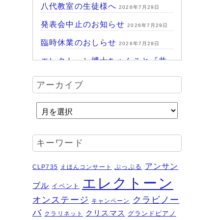
八代教室の生徒様へ
2026年7月29日
発表会中止のお知らせ
2026年7月29日
臨時休業のおしらせ
2026年7月29日
エレクトーン博士ちゃんこと『井
上暖之 Play ＆Talk エレクトーン
アーカイブ
探求講座』
2026年7月24日
ハッピーパーク終了♪
2026年7月14日
HAPPY PARK 2026～ハピパでみ
つけよう！未来につながるワクワ
キーワード
ク体験
2026年7月6日
受賞結果 ヤマハエレクトーンフ
アンサン
ぷっぷる
CLP735
えほんコンサート
ェスティバル ソロ
2026年6月16日
エレクトーン
ブル
イベント
夏のおトクなキャンペーン・・・
オンステージ
クラビノー
キャンペーン
その２
2026年6月11日
バ
クリスマス
グランドピアノ
クラリネット