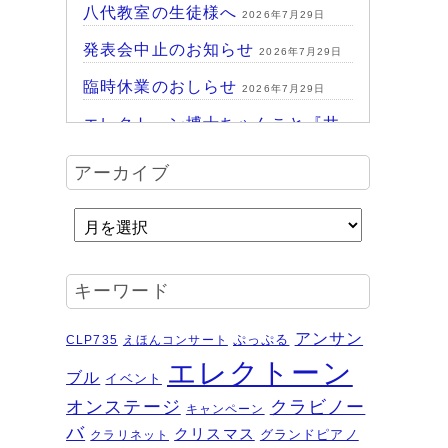
八代教室の生徒様へ
2026年7月29日
発表会中止のお知らせ
2026年7月29日
臨時休業のおしらせ
2026年7月29日
エレクトーン博士ちゃんこと『井
上暖之 Play ＆Talk エレクトーン
アーカイブ
探求講座』
2026年7月24日
ハッピーパーク終了♪
2026年7月14日
HAPPY PARK 2026～ハピパでみ
つけよう！未来につながるワクワ
キーワード
ク体験
2026年7月6日
受賞結果 ヤマハエレクトーンフ
アンサン
ぷっぷる
CLP735
えほんコンサート
ェスティバル ソロ
2026年6月16日
エレクトーン
ブル
イベント
夏のおトクなキャンペーン・・・
オンステージ
クラビノー
キャンペーン
その２
2026年6月11日
バ
クリスマス
グランドピアノ
クラリネット