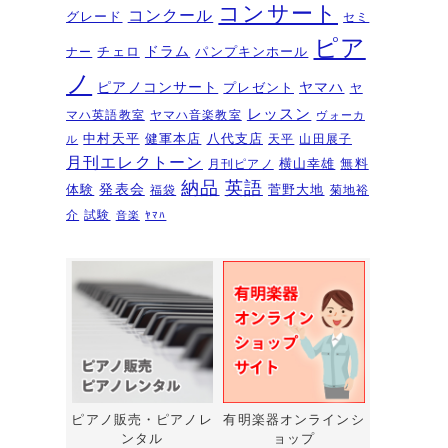
夏のおトクなキャンペーン・・・
コンサート
コンクール
グレード
セミ
その１
2026年6月11日
ピア
ドラム
チェロ
パンプキンホール
ナー
ピアノを購入するなら今！『ひと
ノ
ピアノコンサート
ヤマハ
プレゼント
足早いサマーセール』6/14～7/12
ヤ
レッスン
マハ英語教室
ヤマハ音楽教室
ヴォーカ
2026年6月7日
中村天平
健軍本店
八代支店
天平
山田展子
ル
ピアノ・アドヴェンチャー研究会
月刊エレクトーン
横山幸雄
無料
月刊ピアノ
発表会を実施しました～🎵
2026年5月
納品
英語
発表会
体験
菅野大地
福袋
菊地裕
3日
介
試験
音楽
ﾔﾏﾊ
新入会おめでとう！コンサートを
実施しました～～🎵
2026年5月2日
第22回有明楽器ピアノコンクール
受賞結果・審査員講評
2026年4月23日
『ピアノ・アドヴェンチャー ベ
ーシックシリーズセミナー
Vol,1』講座のお知らせ
2026年4月14日
ピアノ販売・ピアノレ
有明楽器オンラインシ
ンタル
ョップ
新型エレクトーン「ELS03シリー