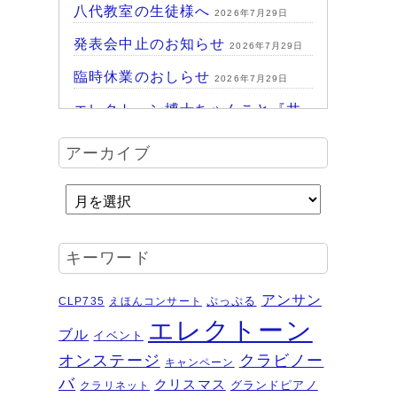
八代教室の生徒様へ
2026年7月29日
発表会中止のお知らせ
2026年7月29日
臨時休業のおしらせ
2026年7月29日
エレクトーン博士ちゃんこと『井
上暖之 Play ＆Talk エレクトーン
アーカイブ
探求講座』
2026年7月24日
ハッピーパーク終了♪
2026年7月14日
HAPPY PARK 2026～ハピパでみ
つけよう！未来につながるワクワ
キーワード
ク体験
2026年7月6日
受賞結果 ヤマハエレクトーンフ
アンサン
ぷっぷる
CLP735
えほんコンサート
ェスティバル ソロ
2026年6月16日
エレクトーン
ブル
イベント
夏のおトクなキャンペーン・・・
オンステージ
クラビノー
キャンペーン
その２
2026年6月11日
バ
クリスマス
グランドピアノ
クラリネット