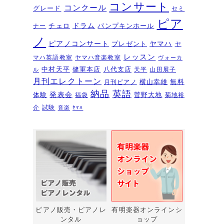
夏のおトクなキャンペーン・・・
コンサート
コンクール
グレード
セミ
その１
2026年6月11日
ピア
ドラム
チェロ
パンプキンホール
ナー
ピアノを購入するなら今！『ひと
ノ
ピアノコンサート
ヤマハ
プレゼント
足早いサマーセール』6/14～7/12
ヤ
レッスン
マハ英語教室
ヤマハ音楽教室
ヴォーカ
2026年6月7日
中村天平
健軍本店
八代支店
天平
山田展子
ル
ピアノ・アドヴェンチャー研究会
月刊エレクトーン
横山幸雄
無料
月刊ピアノ
発表会を実施しました～🎵
2026年5月
納品
英語
発表会
体験
菅野大地
福袋
菊地裕
3日
介
試験
音楽
ﾔﾏﾊ
新入会おめでとう！コンサートを
実施しました～～🎵
2026年5月2日
第22回有明楽器ピアノコンクール
受賞結果・審査員講評
2026年4月23日
『ピアノ・アドヴェンチャー ベ
ーシックシリーズセミナー
Vol,1』講座のお知らせ
2026年4月14日
ピアノ販売・ピアノレ
有明楽器オンラインシ
ンタル
ョップ
新型エレクトーン「ELS03シリー